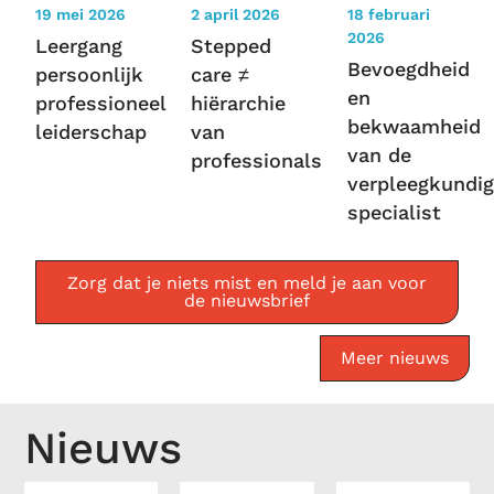
19 mei 2026
2 april 2026
18 februari
2026
Leergang
Stepped
Bevoegdheid
persoonlijk
care ≠
en
professioneel
hiërarchie
bekwaamheid
leiderschap
van
van de
professionals
verpleegkundig
specialist
Zorg dat je niets mist en meld je aan voor
de nieuwsbrief
Meer nieuws
Nieuws