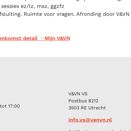
sessies ez/lz, msz, ggzfz
afsluiting. Ruimte voor vragen. Afronding door V&VN
enkomst detail · Mijn V&VN
V&VN VS
Postbus 8212
tot 17:00
3503 RE Utrecht
info.vs@venvn.nl