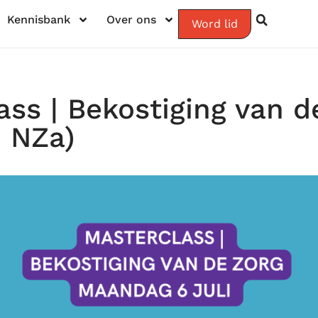
Kennisbank
Over ons
Word lid
ass | Bekostiging van d
e NZa)